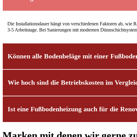
Die Installationsdauer hängt von verschiedenen Faktoren ab, wie R
3-5 Arbeitstage. Bei Sanierungen mit modernen Dünnschichtsystemen k
Können alle Bodenbeläge mit einer Fußbode
Wie hoch sind die Betriebskosten im Vergl
Die meisten modernen Bodenbeläge sind für Fußbodenheizungen gee
Materials. Wir beraten Sie gerne bei der Auswahl des optimalen 
Ist eine Fußbodenheizung auch für die Reno
Eine Fußbodenheizung arbeitet besonders effizient, da sie mit ni
benötigen, können Sie so bis zu 30% Energie einsparen. Besonders
Marken mit denen wir gerne 
Ja, dank moderner Dünnschichtsysteme ist der nachträgliche Einb