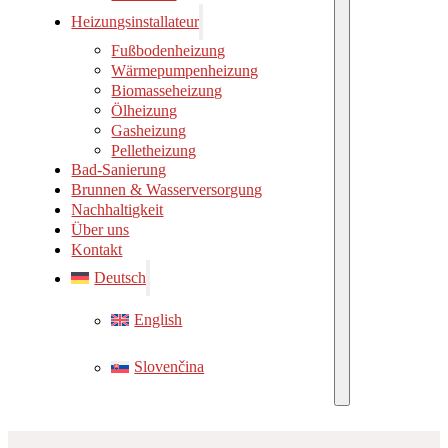
Ma
Heizungsinstallateur
Fußbodenheizung
Wärmepumpenheizung
Biomasseheizung
Ölheizung
Gasheizung
Pelletheizung
Bad-Sanierung
Brunnen & Wasserversorgung
Nachhaltigkeit
Über uns
Kontakt
Deutsch
English
Slovenčina