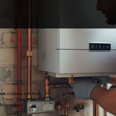
.
bot
erfahren möchten,
n. Unser Team wird
 besprechen.