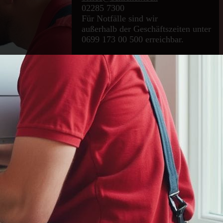
02285 7300
Für Notfälle sind wir
außerhalb der Geschäftszeiten unter
0699 173 00 500 erreichbar.