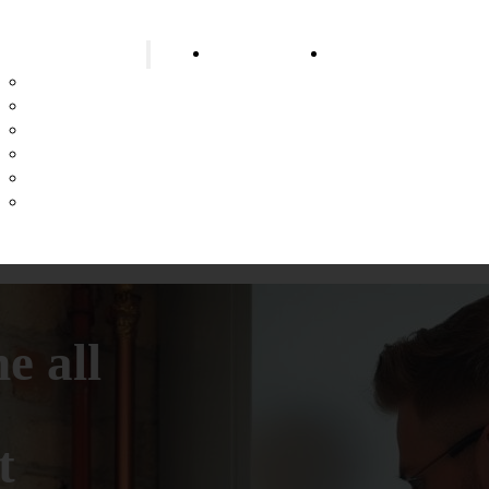
eizungsinstallateur
Bad-Sanierung
Brunnen & Wasserv
Fußbodenheizung
Wärmepumpenheizung
Biomasseheizung
Ölheizung
Gasheizung
Pelletheizung
e all
t