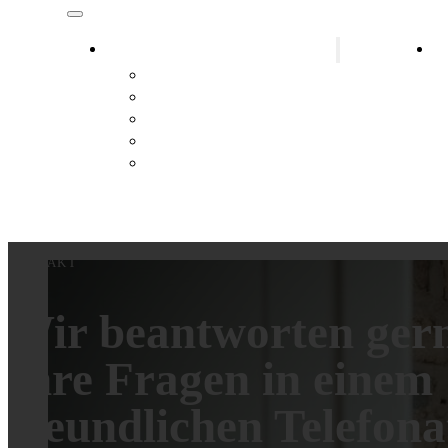
Installateur Bezirk Gänserndorf
H
Installateur Marchegg
Installateur Hainburg
Installateur Lassee
Installateur Hohenau an der March
Installateur Leopoldsdorf im Marchfeld
KONTAKT
Wir beantworten gern
Ihre Fragen in einem
freundlichen Telefona