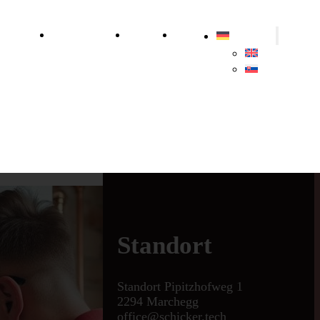
ersorgung
Nachhaltigkeit
Über uns
Kontakt
Deutsch
English
Slovenčina
Standort
Standort Pipitzhofweg 1
2294 Marchegg
office@schicker.tech