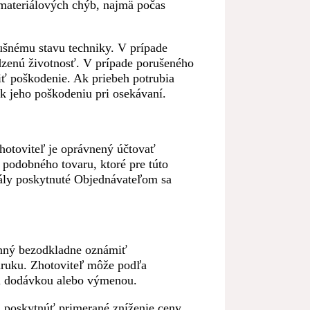
materiálových chýb, najmä počas
ušnému stavu techniky. V prípade
zenú životnosť. V prípade porušeného
ť poškodenie. Ak priebeh potrubia
k jeho poškodeniu pri osekávaní.
zhotoviteľ je oprávnený účtovať
 podobného tovaru, ktoré pre túto
iály poskytnuté Objednávateľom sa
inný bezodkladne oznámiť
áruku. Zhotoviteľ môže podľa
ou dodávkou alebo výmenou.
 poskytnúť primerané zníženie ceny.