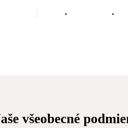
alatér vykurovania
Rekonštrukcia
Stud
kúpeľne
vodo
Podlahové vykurovanie
Vykurovanie tepelným
čerpadlom
Vykurovanie biomasou
Vykurovanie olejom
Plynové vykurovanie
Vykurovanie peletami
aše všeobecné podmi