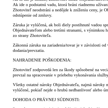
Ak ide o podstatnú vadu, ktorá bráni riadnemu užívani
Zhotoviteľ neodstráni a nedôjde k zníženiu ceny, je
odstúpenie od zmluvy.
Záruka je vylúčená, ak boli diely postihnuté vadou s
Objednávateľom alebo tretími stranami, s výnimkou h
zo strany Zhotoviteľa.
Zákonná záruka na zariadenia/tovar je v závislosti od
dodania/prevzatia.
NAHRADENIE POŠKODENIA:
Zhotoviteľ zodpovedá len za škody spôsobené na vecia
prevzal na spracovanie v priebehu vykonávania služby
Všetky ostatné nároky Objednávateľa, najmä nároky n
vylúčené, pokiaľ nejde o hrubú nedbanlivosť alebo úm
DOHODA O PRÁVNEJ SÚDNOSTI: