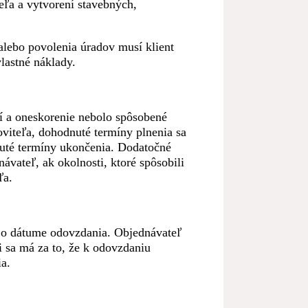
eľa a vytvorení stavebných,
alebo povolenia úradov musí klient
lastné náklady.
í a oneskorenie nebolo spôsobené
oviteľa, dohodnuté termíny plnenia sa
nuté termíny ukončenia. Dodatočné
vateľ, ak okolnosti, ktoré spôsobili
ľa.
a o dátume odovzdania. Objednávateľ
i sa má za to, že k odovzdaniu
a.