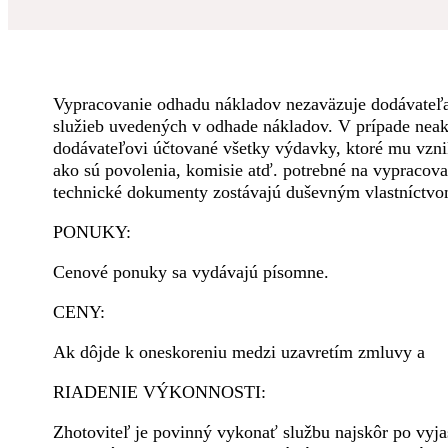
Vypracovanie odhadu nákladov nezaväzuje dodávateľa
služieb uvedených v odhade nákladov. V prípade nea
dodávateľovi účtované všetky výdavky, ktoré mu vznik
ako sú povolenia, komisie atď. potrebné na vypracov
technické dokumenty zostávajú duševným vlastníctvo
PONUKY:
Cenové ponuky sa vydávajú písomne.
CENY:
Ak dôjde k oneskoreniu medzi uzavretím zmluvy a
RIADENIE VÝKONNOSTI:
Zhotoviteľ je povinný vykonať službu najskôr po vyja