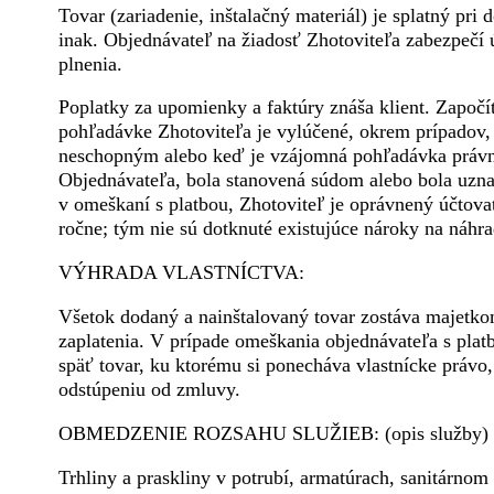
Tovar (zariadenie, inštalačný materiál) je splatný pri
inak. Objednávateľ na žiadosť Zhotoviteľa zabezpečí 
plnenia.
Poplatky za upomienky a faktúry znáša klient. Započ
pohľadávke Zhotoviteľa je vylúčené, okrem prípadov, 
neschopným alebo keď je vzájomná pohľadávka právn
Objednávateľa, bola stanovená súdom alebo bola uzn
v omeškaní s platbou, Zhotoviteľ je oprávnený účtov
ročne; tým nie sú dotknuté existujúce nároky na náhr
VÝHRADA VLASTNÍCTVA:
Všetok dodaný a nainštalovaný tovar zostáva majetko
zaplatenia. V prípade omeškania objednávateľa s plat
späť tovar, ku ktorému si ponecháva vlastnícke právo,
odstúpeniu od zmluvy.
OBMEDZENIE ROZSAHU SLUŽIEB: (opis služby)
Trhliny a praskliny v potrubí, armatúrach, sanitárno