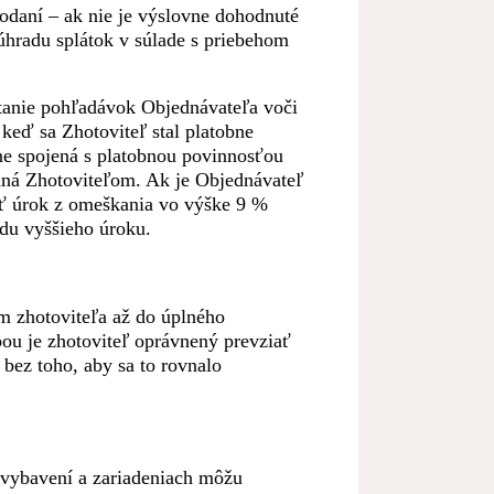
 dodaní – ak nie je výslovne dohodnuté
úhradu splátok v súlade s priebehom
ítanie pohľadávok Objednávateľa voči
keď sa Zhotoviteľ stal platobne
e spojená s platobnou povinnosťou
aná Zhotoviteľom. Ak je Objednávateľ
ať úrok z omeškania vo výške 9 %
adu vyššieho úroku.
m zhotoviteľa až do úplného
bou je zhotoviteľ oprávnený prevziať
 bez toho, aby sa to rovnalo
m vybavení a zariadeniach môžu