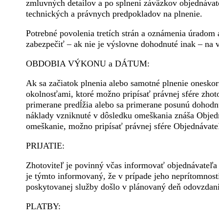
zmluvných detailov a po splnení záväzkov objednávat
technických a právnych predpokladov na plnenie.
Potrebné povolenia tretích strán a oznámenia úradom 
zabezpečiť – ak nie je výslovne dohodnuté inak – na v
OBDOBIA VÝKONU a DÁTUM:
Ak sa začiatok plnenia alebo samotné plnenie oneskor
okolnosťami, ktoré možno pripísať právnej sfére zhot
primerane predĺžia alebo sa primerane posunú dohod
náklady vzniknuté v dôsledku omeškania znáša Objedná
omeškanie, možno pripísať právnej sfére Objednávate
PRIJATIE:
Zhotoviteľ je povinný včas informovať objednávateľ
je týmto informovaný, že v prípade jeho neprítomnost
poskytovanej služby došlo v plánovaný deň odovzdani
PLATBY: