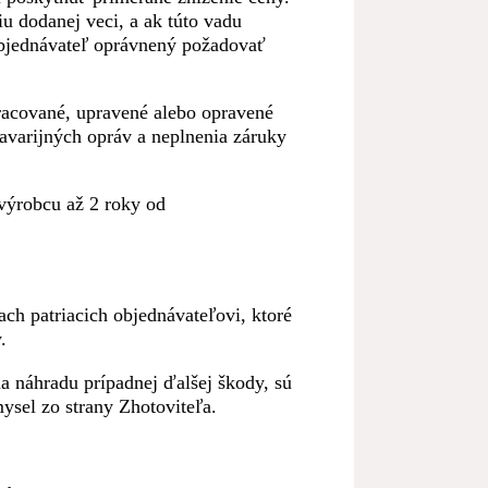
u dodanej veci, a ak túto vadu
 Objednávateľ oprávnený požadovať
pracované, upravené alebo opravené
avarijných opráv a neplnenia záruky
 výrobcu až 2 roky od
ch patriacich objednávateľovi, ktoré
.
a náhradu prípadnej ďalšej škody, sú
ysel zo strany Zhotoviteľa.