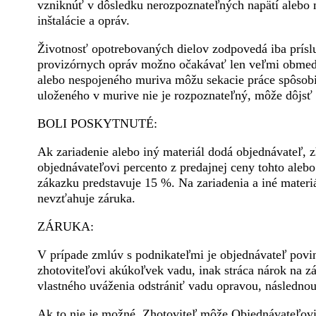
vzniknúť v dôsledku nerozpoznateľných napätí alebo 
inštalácie a opráv.
Životnosť opotrebovaných dielov zodpovedá iba prísl
provizórnych opráv možno očakávať len veľmi obmed
alebo nespojeného muriva môžu sekacie práce spôsobi
uloženého v murive nie je rozpoznateľný, môže dôjsť 
BOLI POSKYTNUTÉ:
Ak zariadenie alebo iný materiál dodá objednávateľ, 
objednávateľovi percento z predajnej ceny tohto alebo
zákazku predstavuje 15 %. Na zariadenia a iné mater
nevzťahuje záruka.
ZÁRUKA:
V prípade zmlúv s podnikateľmi je objednávateľ pov
zhotoviteľovi akúkoľvek vadu, inak stráca nárok na z
vlastného uváženia odstrániť vadu opravou, následn
Ak to nie je možné, Zhotoviteľ môže Objednávateľovi