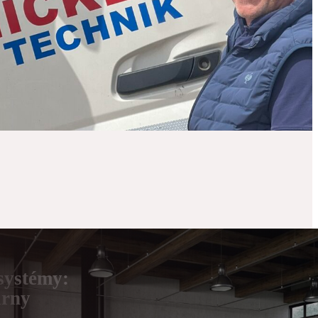
systémy:
árny