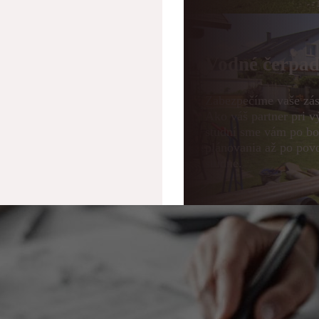
Vodné čerpad
Zabezpečíme vaše zá
Ako váš partner pri vý
studní sme vám po bo
plánovania až po povo
studne.