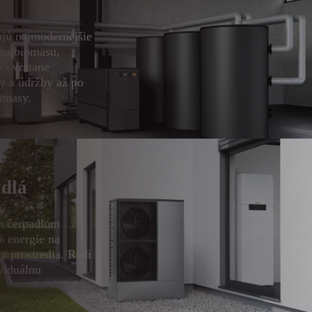
lujú najmodernejšie
na biomasu,
 - vrátane
y a údržby až po
omasy.
adlá
m čerpadlom
% energie na
z prostredia. Radi
viduálnu