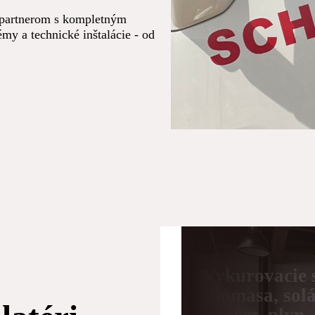
 partnerom s kompletným
my a technické inštalácie - od
Vykurovacie 
Biomasa, sol