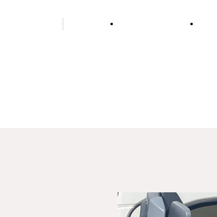
alatér vykurovania
Rekonštrukcia
Stud
kúpeľne
vodo
Podlahové vykurovanie
Vykurovanie tepelným
čerpadlom
Vykurovanie biomasou
Vykurovanie olejom
Plynové vykurovanie
Vykurovanie peletami