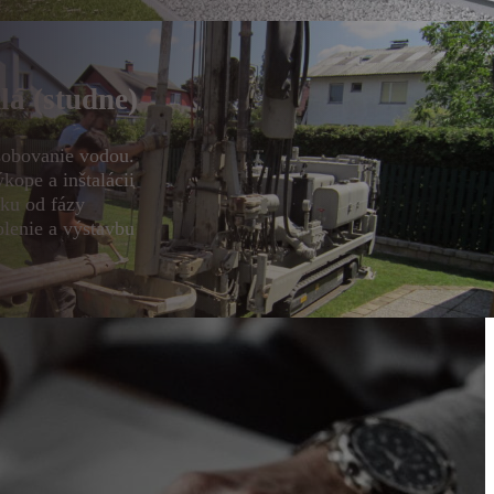
lá (studne)
sobovanie vodou.
kope a inštalácii
ku od fázy
lenie a výstavbu