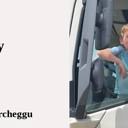
y
rcheggu