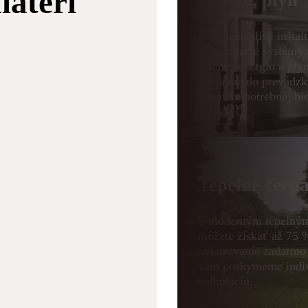
latéri
systém, plyn
Naši špecialisti inšta
vykurovacie systémy 
solárnu energiu a plyn
uvedenia do prevádzk
dodávku potrebnej bi
Tepelné čerp
S moderným tepelný
môžete získať až 75 
vykurovanie zadarmo 
vám poskytneme indi
kalkuláciu.