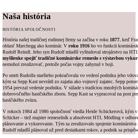
Naša história
HISTÓRIA SPOLOČNOSTI
História našej tradičnej rodinnej firmy sa začína v roku
1877
, keď Fr
oblasť Marchegg ako kominár. V
roku 1916
ho vo funkcii kominárske
Rudolf Reindl. Jeho syn Rudolf mladší vyštudoval strojárstvo na H
myšlienke spojiť tradičné kominárske remeslo s výstavbou vykur
nemohol zrealizovať, pretože počas vojny zahynul v boji.
Po smrti Rudolfa staršieho pokračovala vo vedení podniku jeho vdo
kým sa Sepp Kast nevrátil zo zajatia ako vojnový zajatec. Sepp potom
1954 prevzal vedenie podniku. V súlade s tradíciou mnohých kominá
dobrovoľného hasičského zboru. Sepp Kast sa vypracoval na post p
hasičského zväzu.
V rokoch 1984 až 1986 spoločnosť viedla Heide Schickerová, kým v
Schicker – tiež majster remeselník a absolvent HTL Mödling v odbore
plánovanie a vykurovanie. Tým sa zrealizovalo spojenie kominárstva 
Rudolf mladší plánoval už pred desiatkami rokov, a podnik sa prisp