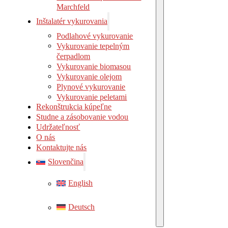
Marchf
Marchfeld
Inštalatér vykurovania
Podlahové vykurovanie
Vykurovanie tepelným
čerpadlom
Vykurovanie biomasou
Vykurovanie olejom
Plynové vykurovanie
Vykurovanie peletami
Rekonštrukcia kúpeľne
Studne a zásobovanie vodou
Udržateľnosť
O nás
Kontaktujte nás
Slovenčina
English
Deutsch