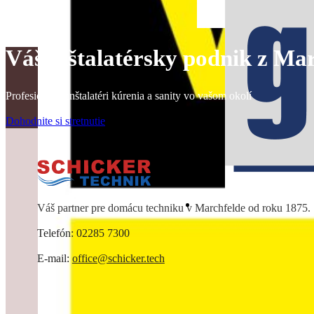
Váš inštalatérsky podnik z Ma
Profesionálni inštalatéri kúrenia a sanity vo vašom okolí
Dohodnite si stretnutie
Váš partner pre domácu techniku v Marchfelde od roku 1875.
Telefón: 02285 7300
E-mail:
office@schicker.tech