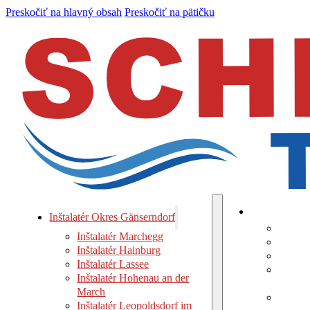
Preskočiť na hlavný obsah
Preskočiť na pätičku
Inštalatér Ok
Inštalatér Okres Gänserndorf
Inštal
Inštalatér Marchegg
Inštala
Inštalatér Hainburg
Inštala
Inštalatér Lassee
Inštala
Inštalatér Hohenau an der
March
March
Inštala
Inštalatér Leopoldsdorf im