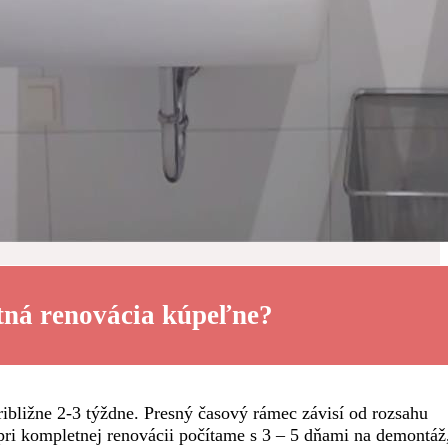
Prístupnosť a zabezpečenie do
budúcnosti
tná renovácia kúpeľne?
ibližne 2-3 týždne. Presný časový rámec závisí od rozsahu
pri kompletnej renovácii počítame s 3 – 5 dňami na demontáž