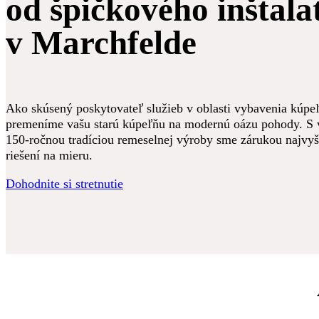
od špičkového inštala
v Marchfelde
Ako skúsený poskytovateľ služieb v oblasti vybavenia kúpe
premeníme vašu starú kúpeľňu na modernú oázu pohody. S 
150-ročnou tradíciou remeselnej výroby sme zárukou najvyšš
riešení na mieru.
Dohodnite si stretnutie