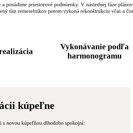
y a posúdime priestorové podmienky. V následnej fáze plánov
kúsený tím remeselníkov potom vykoná rekonštrukciu včas a či
Vykonávanie podľa
realizácia
harmonogramu
vácii kúpeľne
oli s novou kúpeľňou dlhodobo spokojní: