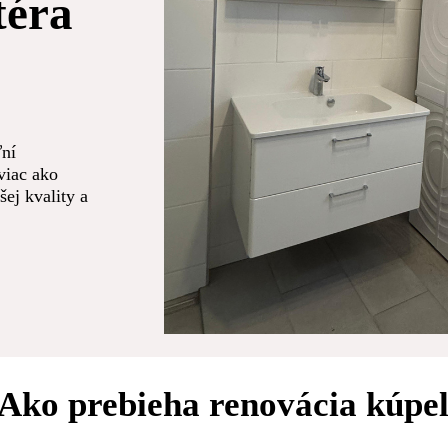
téra
ľní
viac ako
ej kvality a
Ako prebieha renovácia kúpe