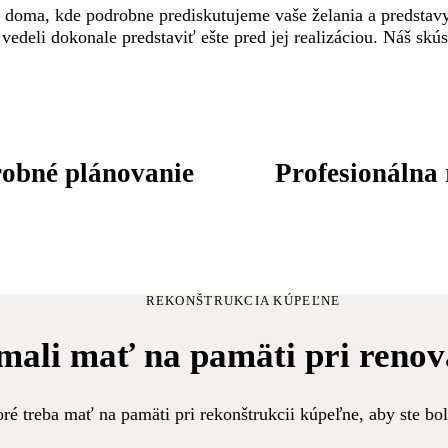
ás doma, kde podrobne prediskutujeme vaše želania a predstav
vedeli dokonale predstaviť ešte pred jej realizáciou. Náš s
obné plánovanie
Profesionálna 
REKONŠTRUKCIA KÚPEĽNE
 mali mať na pamäti pri reno
toré treba mať na pamäti pri rekonštrukcii kúpeľne, aby ste b