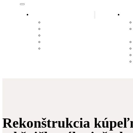
Inštalatér Okres Gänserndorf
Inšt
Inštalatér Marchegg
Inštalatér Hainburg
Inštalatér Lassee
Inštalatér Hohenau an der March
Inštalatér Leopoldsdorf im
Marchfeld
Rekonštrukcia kúpeľ