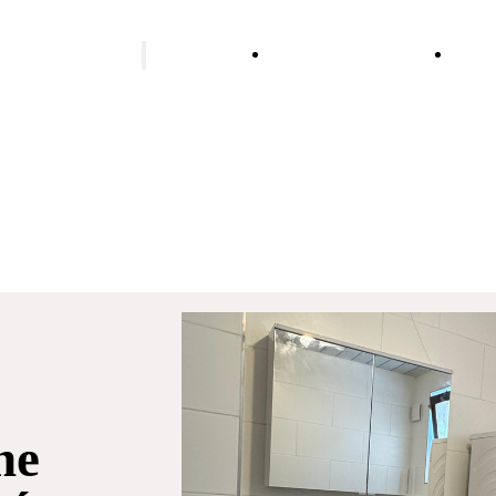
alatér vykurovania
Rekonštrukcia
Stud
kúpeľne
vodo
Podlahové vykurovanie
Vykurovanie tepelným
čerpadlom
Vykurovanie biomasou
Vykurovanie olejom
Plynové vykurovanie
Vykurovanie peletami
ne