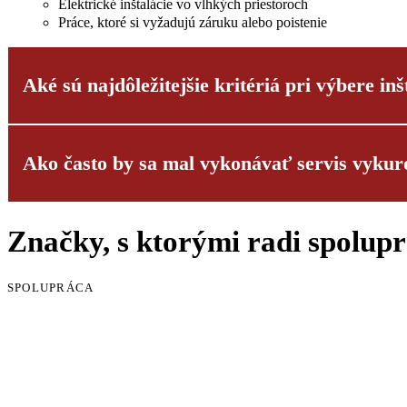
Elektrické inštalácie vo vlhkých priestoroch
Práce, ktoré si vyžadujú záruku alebo poistenie
Aké sú najdôležitejšie kritériá pri výbere inš
Ako často by sa mal vykonávať servis vyku
Výber správnej montážnej firmy je pre úspech vášho projektu kľúč
Rozhodujúce kritériá výberu:
Kvalifikácia a aktuálne certifikáty
Značky, s ktorými radi spolup
Pravidelná údržba vykurovacieho systému sa vyžaduje zo zákona a 
Overiteľné referencie
Členstvo v remeselníckej komore
Plynové a olejové vykurovacie systémy: ročná údržba
Transparentné stanovenie cien
SPOLUPRÁCA
Tepelné čerpadlá: každé 2 roky
Regionálna blízkosť
vykurovacie systémy na pelety: dvakrát ročne (pred vykurov