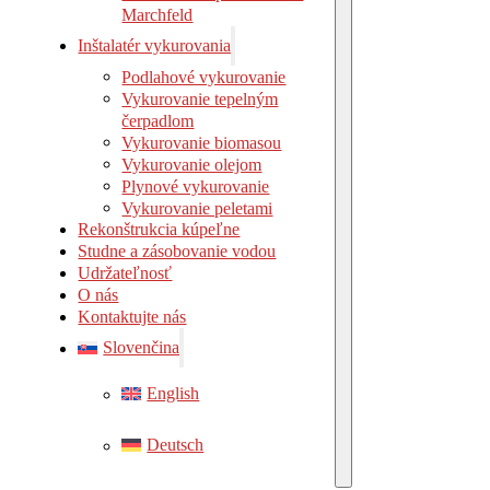
Marchf
Marchfeld
Inštalatér vykurovania
Podlahové vykurovanie
Vykurovanie tepelným
čerpadlom
Vykurovanie biomasou
Vykurovanie olejom
Plynové vykurovanie
Vykurovanie peletami
Rekonštrukcia kúpeľne
Studne a zásobovanie vodou
Udržateľnosť
O nás
Kontaktujte nás
Slovenčina
English
Deutsch