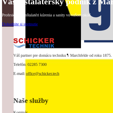
Váš inštalatérsky podnik z Ma
Profesionálni inštalatéri kúrenia a sanity vo vašom okolí
Dohodnite si stretnutie
Váš partner pre domácu techniku v Marchfelde od roku 1875.
Telefón: 02285 7300
E-mail:
office@schicker.tech
Naše služby
Kominár