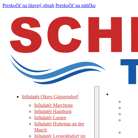
Preskočiť na hlavný obsah
Preskočiť na pätičku
Inštalatér Ok
Inštalatér Okres Gänserndorf
Inštal
Inštalatér Marchegg
Inštala
Inštalatér Hainburg
Inštala
Inštalatér Lassee
Inštala
Inštalatér Hohenau an der
March
March
Inštala
Inštalatér Leopoldsdorf im