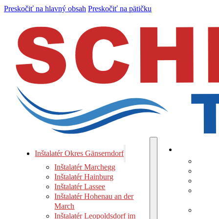
Preskočiť na hlavný obsah
Preskočiť na pätičku
Inštalatér Ok
Inštalatér Okres Gänserndorf
Inštal
Inštalatér Marchegg
Inštala
Inštalatér Hainburg
Inštala
Inštalatér Lassee
Inštala
Inštalatér Hohenau an der
March
March
Inštala
Inštalatér Leopoldsdorf im