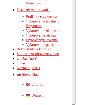
Marchf
Marchfeld
Inštalatér vykurovania
Podlahové vykurovanie
Vykurovanie tepelným
čerpadlom
Vykurovanie biomasou
Vykurovanie olejom
Plynové vykurovanie
Vykurovanie peletami
Rekonštrukcia kúpeľne
Studne a zásobovanie vodou
Udržateľnosť
O nás
Kontaktujte nás
Slovenčina
English
Deutsch