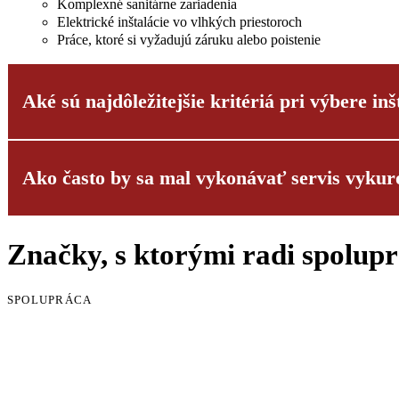
Komplexné sanitárne zariadenia
Elektrické inštalácie vo vlhkých priestoroch
Práce, ktoré si vyžadujú záruku alebo poistenie
Aké sú najdôležitejšie kritériá pri výbere inš
Ako často by sa mal vykonávať servis vyku
Výber správnej montážnej firmy je pre úspech vášho projektu kľúč
Rozhodujúce kritériá výberu:
Kvalifikácia a aktuálne certifikáty
Značky, s ktorými radi spolup
Pravidelná údržba vykurovacieho systému sa vyžaduje zo zákona a 
Overiteľné referencie
Členstvo v remeselníckej komore
Plynové a olejové vykurovacie systémy: ročná údržba
Transparentné stanovenie cien
SPOLUPRÁCA
Tepelné čerpadlá: každé 2 roky
Regionálna blízkosť
vykurovacie systémy na pelety: dvakrát ročne (pred vykurov