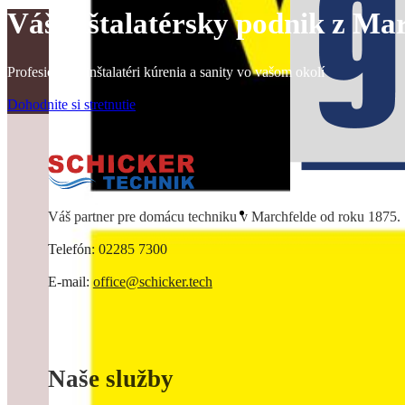
Váš inštalatérsky podnik z Ma
Profesionálni inštalatéri kúrenia a sanity vo vašom okolí
Dohodnite si stretnutie
Váš partner pre domácu techniku v Marchfelde od roku 1875.
Telefón: 02285 7300
E-mail:
office@schicker.tech
Naše služby