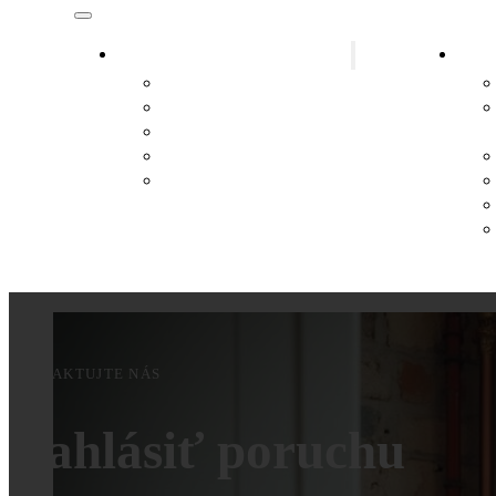
Inštalatér Okres Gänserndorf
Inšt
Inštalatér Marchegg
Inštalatér Hainburg
Inštalatér Lassee
Inštalatér Hohenau an der March
Inštalatér Leopoldsdorf im
Marchfeld
KONTAKTUJTE NÁS
Nahlásiť poruchu