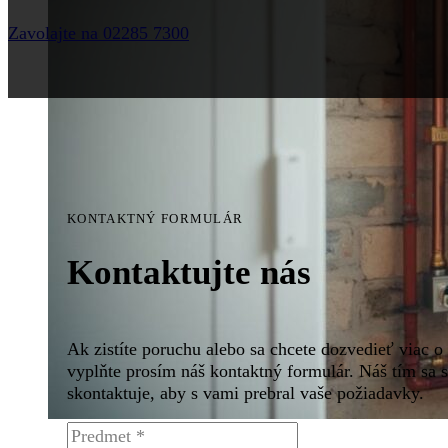
Zavolajte na 02285 7300
KONTAKTNÝ FORMULÁR
Kontaktujte nás
Ak zistíte poruchu alebo sa chcete dozvedieť viac o
vyplňte prosím náš kontaktný formulár. Náš tím sa
skontaktuje, aby s vami prebral vaše požiadavky.