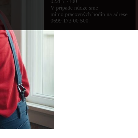
02285 7300
V prípade núdze sme
mimo pracovných hodín na adrese
0699 173 00 500.