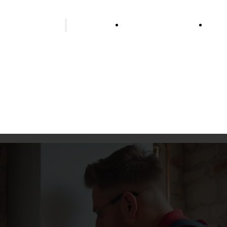
alatér vykurovania
Rekonštrukcia
Stud
kúpeľne
vodo
Podlahové vykurovanie
Vykurovanie tepelným
čerpadlom
Vykurovanie biomasou
Vykurovanie olejom
Plynové vykurovanie
Vykurovanie peletami