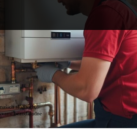
 našich službách,
 s vami bezodkladne